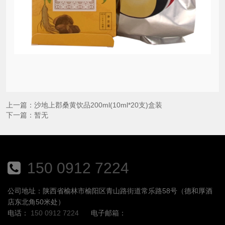
上一篇：
沙地上郡桑黄饮品200ml(10ml*20支)盒装
下一篇：
暂无
150 0912 7224
公司地址：陕西省榆林市榆阳区青山路街道常乐路58号（德和厚酒
店东北角50米处）
电话：
150 0912 7224
电子邮箱：