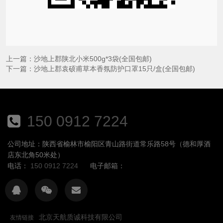
上一篇：
沙地上郡陕北小米500g*3袋(全国包邮)
下一篇：
沙地上郡袁硕甫草本香氛防护口罩15只/盒(全国包邮)
150 0912 7224
公司地址：陕西省榆林市榆阳区青山路街道常乐路58号（德和厚酒
店东北角50米处）
电话：
150 0912 7224
电子邮箱：
北京天航质诚科技有限公司
友情链接